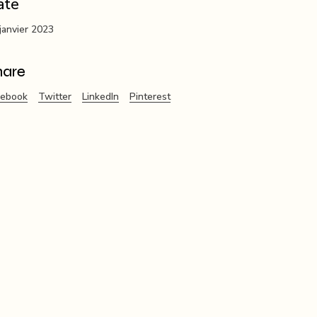
ate
janvier 2023
hare
cebook
Twitter
LinkedIn
Pinterest