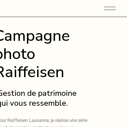
Campagne
photo
Raiffeisen
Gestion de patrimoine
qui vous ressemble.
our Raiffeisen Lausanne, je réalise une série