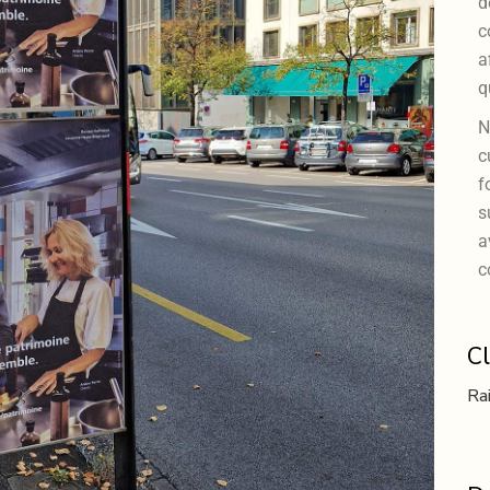
d
c
a
q
N
c
f
s
a
c
Cl
Ra