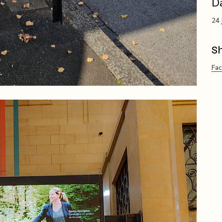
D
24 
S
Fa