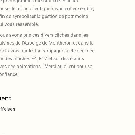
e photographies mettant en scène un
onseiller et un client qui travaillent ensemble,
fin de symboliser la gestion de patrimoine
ui vous ressemble.
ous avons pris ces divers clichés dans les
uisines de l’Auberge de Montheron et dans la
orêt avoisinante. La campagne a été déclinée
ur des affiches F4, F12 et sur des écrans
vec des animations. Merci au client pour sa
onfiance.
ient
iffeisen